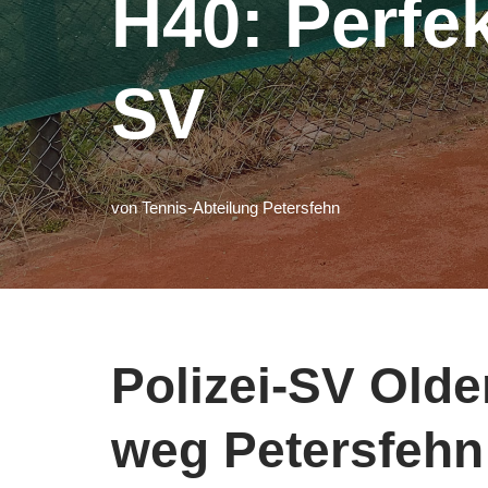
H40: Perfek
SV
von
Tennis-Abteilung Petersfehn
Polizei-SV Olden
weg Petersfehn 